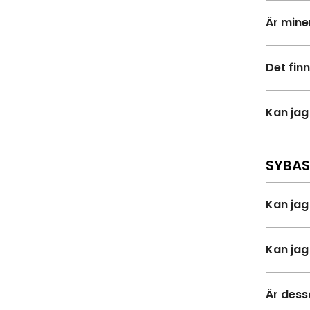
Är mine
Det fin
Kan jag
SYBAS
Kan jag
Kan jag
Är des