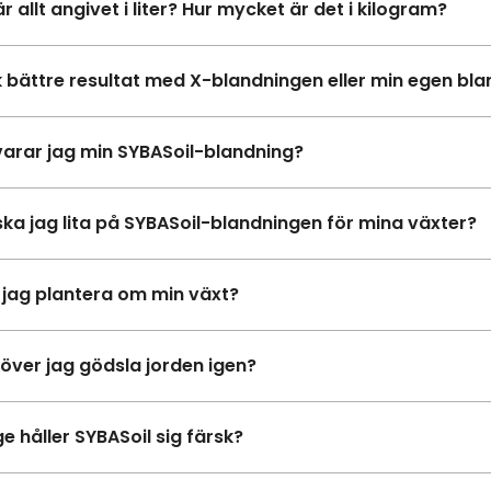
r allt angivet i liter? Hur mycket är det i kilogram?
k bättre resultat med X-blandningen eller min egen bl
varar jag min SYBASoil-blandning?
ska jag lita på SYBASoil-blandningen för mina växter?
 jag plantera om min växt?
över jag gödsla jorden igen?
e håller SYBASoil sig färsk?