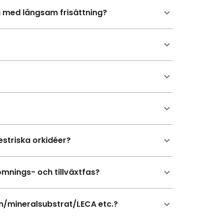
g med långsam frisättning?
estriska orkidéer?
nings- och tillväxtfas?
n/mineralsubstrat/LECA etc.?