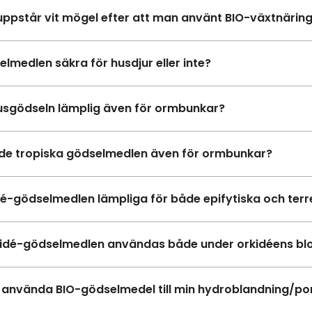
uppstår vit mögel efter att man använt BIO-växtnärin
elmedlen säkra för husdjur eller inte?
usgödseln lämplig även för ormbunkar?
de tropiska gödselmedlen även för ormbunkar?
dé-gödselmedlen lämpliga för både epifytiska och terr
idé-gödselmedlen användas både under orkidéens blom
 använda BIO-gödselmedel till min hydroblandning/po