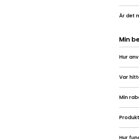
Är det 
Min be
Hur anv
Var hit
Min rab
Produkt
Hur fun