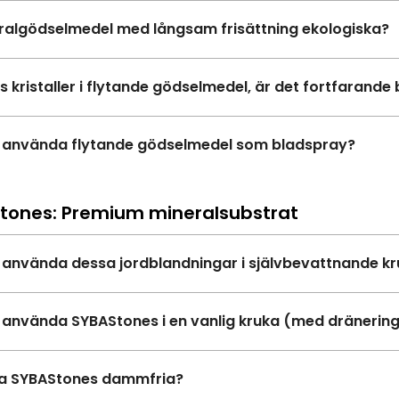
ralgödselmedel med långsam frisättning ekologiska?
ns kristaller i flytande gödselmedel, är det fortfarande
 använda flytande gödselmedel som bladspray?
tones: Premium mineralsubstrat
 använda dessa jordblandningar i självbevattnande kr
 använda SYBAStones i en vanlig kruka (med dränering
sa SYBAStones dammfria?