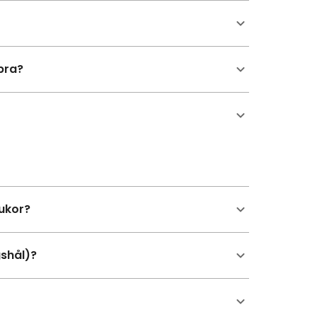
 bra?
ukor?
shål)?