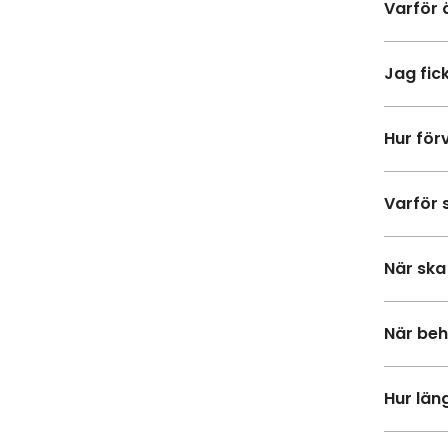
Varför ä
Jag fic
Hur för
Varför 
När ska
När beh
Hur läng