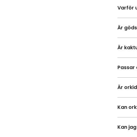
Varför 
Är göds
Är kakt
Passar 
Är orki
Kan ork
Kan jag